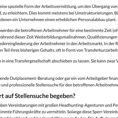
t eine spezielle Form der Arbeitsvermittlung, um den Übergang vo
nd, zu erleichtern. Dies kommt meistens bei Umstrukturierungen, 
in denen ein Unternehmen einen erheblichen Personalabbau plant.
t werden die betroffenen Arbeitnehmer für eine bestimmte Zeit (o
hrend dieser Zeit Weiterbildungsmaßnahmen, Qualifizierungen o
iedereingliederung der Arbeitnehmer in den Arbeitsmarkt. In der R
 Teil ihres bisherigen Gehalts, oft in Form von Transferkurzarbeit
h in eine Transfergesellschaft abschieben zu lassen. Sie kann zwar V
eitende Outplacement-Beratung oder gar ein vom Arbeitgeber finan
e und professionelle Stellensuche für den betroffenen Arbeitnehme
ort auf Stellensuche begeben?
aben Vereinbarungen mit großen Headhunting-Agenturen und Pers
timmte Führungskräfte zu vermitteln. Solange diese Sperr-Vereinb