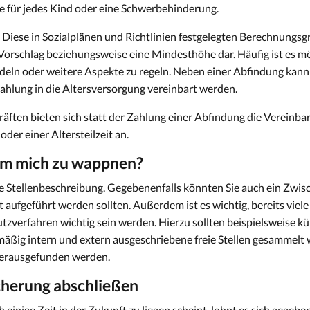
se für jedes Kind oder eine Schwerbehinderung.
: Diese in Sozialplänen und Richtlinien festgelegten Berechnungsg
 Vorschlag beziehungsweise eine Mindesthöhe dar. Häufig ist es mög
eln oder weitere Aspekte zu regeln. Neben einer Abfindung kann 
nzahlung in die Altersversorgung vereinbart werden.
räften bieten sich statt der Zahlung einer Abfindung die Vereinba
der einer Altersteilzeit an.
 um mich zu wappnen?
Ihre Stellenbeschreibung. Gegebenenfalls könnten Sie auch ein Zwis
t aufgeführt werden sollten. Außerdem ist es wichtig, bereits vie
zverfahren wichtig sein werden. Hierzu sollten beispielsweise kür
äßig intern und extern ausgeschriebene freie Stellen gesammelt
herausgefunden werden.
cherung abschließen
einige Zeit in der Zukunft zu liegen scheint, lohnt es sich gegebene