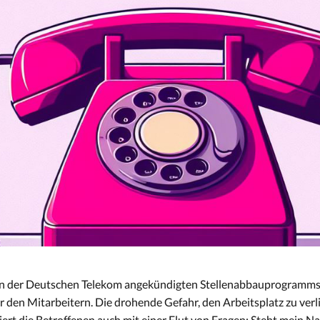
on der Deutschen Telekom angekündigten Stellenabbauprogramms „
 den Mitarbeitern. Die drohende Gefahr, den Arbeitsplatz zu verlie
ert die Betroffenen auch mit einer Flut von Fragen: Steht mein Na