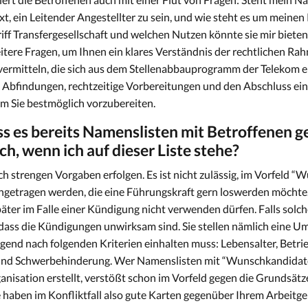
xt, ein Leitender Angestellter zu sein, und wie steht es um mein
riff Transfergesellschaft und welchen Nutzen könnte sie mir bieten
eitere Fragen, um Ihnen ein klares Verständnis der rechtlichen 
vermitteln, die sich aus dem Stellenabbauprogramm der Telekom 
Abfindungen, rechtzeitige Vorbereitungen und den Abschluss ein
m Sie bestmöglich vorzubereiten.
ss es bereits Namenslisten mit Betroffenen g
ch, wenn ich auf dieser Liste stehe?
h strengen Vorgaben erfolgen. Es ist nicht zulässig, im Vorfeld “Wu
ingetragen werden, die eine Führungskraft gern loswerden möchte.
päter im Falle einer Kündigung nicht verwenden dürfen. Falls solch
 dass die Kündigungen unwirksam sind. Sie stellen nämlich eine 
ngend nach folgenden Kriterien einhalten muss: Lebensalter, Betri
und Schwerbehinderung. Wer Namenslisten mit “Wunschkandidate
anisation erstellt, verstößt schon im Vorfeld gegen die Grundsät
 haben im Konfliktfall also gute Karten gegenüber Ihrem Arbeitge