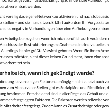
ine hochkarätige Anschlussbeschäftigung zu finden. Die Aufhebung d
arat vereinbart werden.
ht voreilig das eigene Netzwerk zu aktivieren und nach Jobaussic
1x stellen – und sie muss sitzen. Erfährt außerdem Ihr Vorgesetz
sich dies negativ in Verhandlungen über eine Aufhebungsvereinba
einen Arbeitgeber zugehen, wenn ich mich beruflich auch verändern
or Abschluss der Restrukturierungsmaßnahmen eine individuelle u
Allerdings ist hier größte Vorsicht geboten. Wenn Sie Ihrem Arbeit
rlassen möchten, sieht dieser keinen Grund mehr, Ihnen eine ans
 vorbereitet sein.
erhalte ich, wenn ich gekündigt werde?
findung ist von einigen Faktoren abhängig – nicht zuletzt auch 
n zum Abbau vieler Stellen gibt es Sozialpläne und Richtlinien, 
ung bestimmen. Entscheidend sind in aller Regel das Gehalt und d
grammen festgelegten Faktoren. Die Faktoren werden teilweise vom
alle Mitarbeiter festgelegt. Zudem kann es Zusatzbeiträge oder g