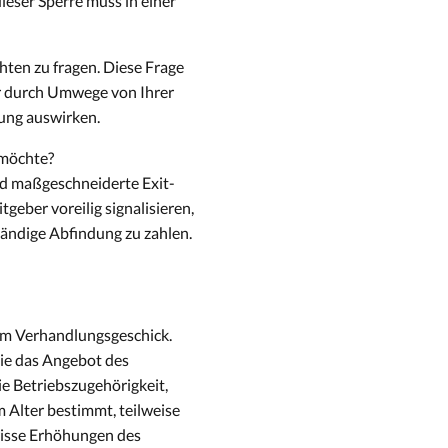
ieser Sperre muss in einer
hten zu fragen. Diese Frage
ter durch Umwege von Ihrer
rung auswirken.
 möchte?
nd maßgeschneiderte Exit-
geber voreilig signalisieren,
tändige Abfindung zu zahlen.
vom Verhandlungsgeschick.
die das Angebot des
ie Betriebszugehörigkeit,
 Alter bestimmt, teilweise
ewisse Erhöhungen des