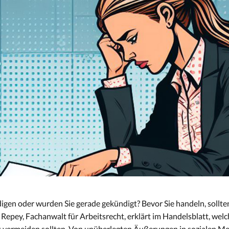
digen oder wurden Sie gerade gekündigt? Bevor Sie handeln, sollt
Repey, Fachanwalt für Arbeitsrecht, erklärt im Handelsblatt, welch
vermeiden sollten. Von unüberlegten Äußerungen in sozialen Me