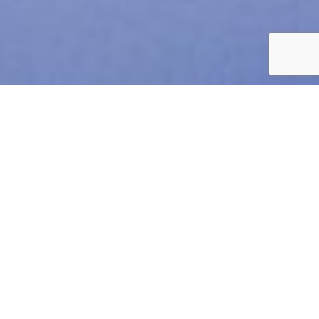
KERNKOMPETENZEN
Unsere Leistungen
Wir sind
bundesweit
für leitende Angestellte,
Führungskräfte, Expats, Geschäftsführer und
Vorstände tätig.
Wir beraten keine Arbeitgeber.
Hier eine kleine Auswahl an Themen, bei denen wir