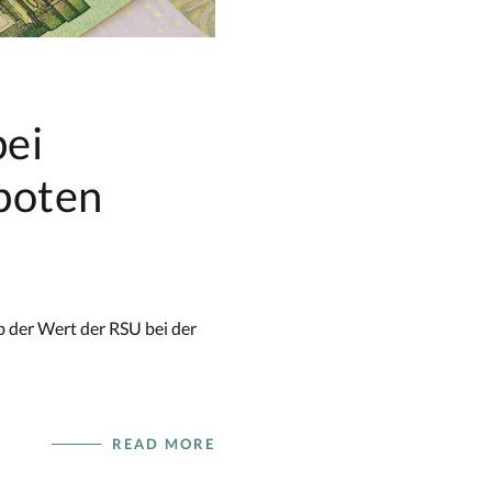
bei
boten
ob der Wert der RSU bei der
READ MORE